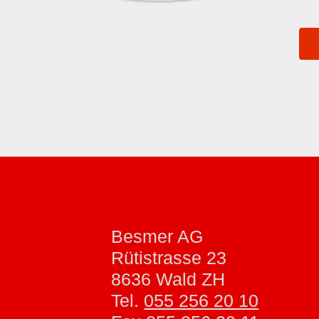
Besmer AG
Rütistrasse 23
8636 Wald ZH
Tel.
055 256 20 10