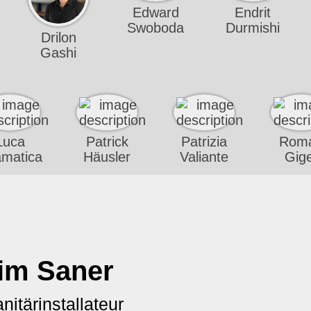
Edward
Endrit
Swoboda
Durmishi
Drilon
Gashi
Luca
Patrick
Patrizia
Rom
matica
Häusler
Valiante
Gig
im Saner
nitärinstallateur