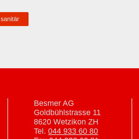
sanitär
Besmer AG
Goldbühlstrasse 11
8620 Wetzikon ZH
Tel.
044 933 60 80