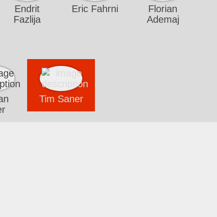
Endrit
Eric Fahrni
Florian
Fazlija
Ademaj
an
Tim Saner
er